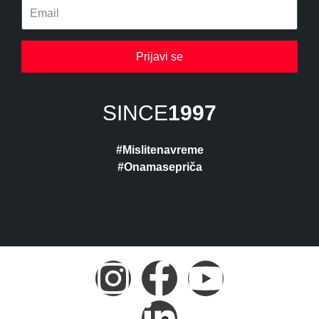
Prijavi se
SINCE
1997
#Mislitenavreme
#Onamasepriča