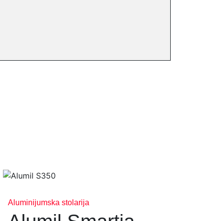
Aluminijumska stolarija
Alumini