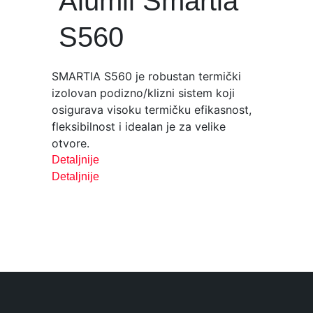
Alumil Smartia
S560
SMARTIA S560 je robustan termički
izolovan podizno/klizni sistem koji
osigurava visoku termičku efikasnost,
fleksibilnost i idealan je za velike
otvore.
Detaljnije
Detaljnije