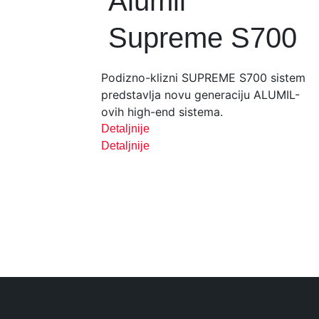
Alumil
Supreme S700
Podizno-klizni SUPREME S700 sistem
predstavlja novu generaciju ALUMIL-
ovih high-end sistema.
Detaljnije
Detaljnije