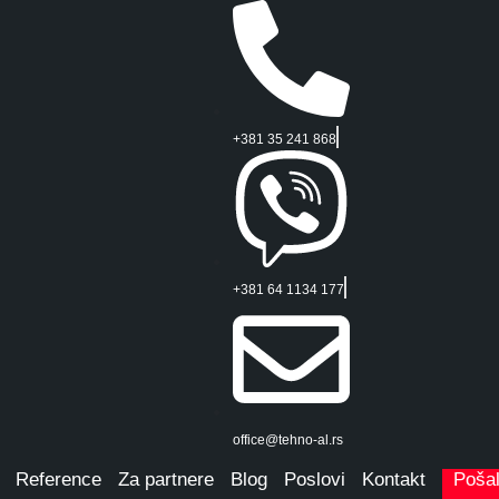
+381 35 241 868
+381 64 1134 177
F65
m harmonika vrata
luminijuma. Nudi odličnu
office@tehno-al.rs
 i idealan je za velike
Reference
Za partnere
Blog
Poslovi
Kontakt
Pošal