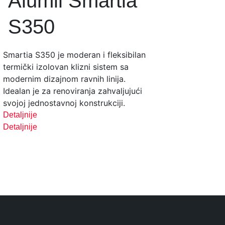
Alumil Smartia
Al
S350
Su
Smartia S350 je moderan i fleksibilan
SUPREME
termički izolovan klizni sistem sa
harmonik
modernim dizajnom ravnih linija.
izuzetn
Idealan je za renoviranja zahvaljujući
donje st
svojoj jednostavnoj konstrukciji.
estetik
perform
Detaljnije
Detaljnije
Detaljnij
Detaljnij