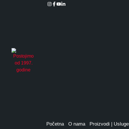
ALUMINIJUMSKA STOLARIJA
Alumil Smartia M
SMARTIA MF65 je toplotno izolovan siste
minimalističkog dizajna i blago vidljivog a
toplotnu izolaciju, visoku vodonepropusnost
Početna
O nama
Proizvodi | Usluge
konstrukcije.