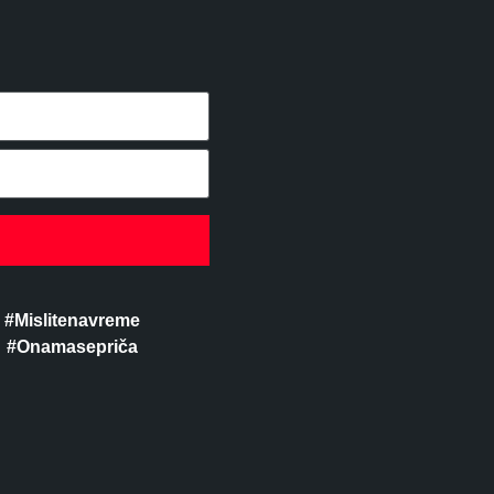
#Mislitenavreme
#Onamasepriča